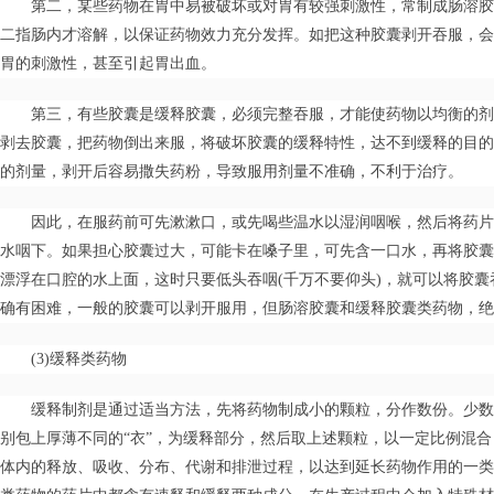
第二，某些药物在胃中易被破坏或对胃有较强刺激性，常制成肠溶胶
二指肠内才溶解，以保证药物效力充分发挥。如把这种胶囊剥开吞服，会
胃的刺激性，甚至引起胃出血。
第三，有些胶囊是缓释胶囊，必须完整吞服，才能使药物以均衡的剂
剥去胶囊，把药物倒出来服，将破坏胶囊的缓释特性，达不到缓释的目的
的剂量，剥开后容易撒失药粉，导致服用剂量不准确，不利于治疗。
因此，在服药前可先漱漱口，或先喝些温水以湿润咽喉，然后将药片
水咽下。如果担心胶囊过大，可能卡在嗓子里，可先含一口水，再将胶囊
漂浮在口腔的水上面，这时只要低头吞咽(千万不要仰头)，就可以将胶
确有困难，一般的胶囊可以剥开服用，但肠溶胶囊和缓释胶囊类药物，绝
(3)缓释类药物
缓释制剂是通过适当方法，先将药物制成小的颗粒，分作数份。少数
别包上厚薄不同的“衣”，为缓释部分，然后取上述颗粒，以一定比例混
体内的释放、吸收、分布、代谢和排泄过程，以达到延长药物作用的一类