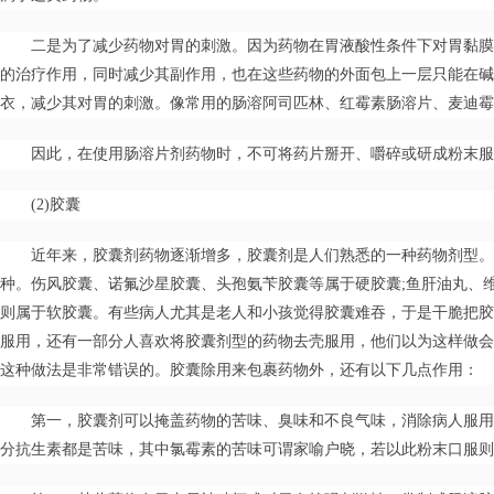
二是为了减少药物对胃的刺激。因为药物在胃液酸性条件下对胃黏膜
的治疗作用，同时减少其副作用，也在这些药物的外面包上一层只能在碱
衣，减少其对胃的刺激。像常用的肠溶阿司匹林、红霉素肠溶片、麦迪霉
因此，在使用肠溶片剂药物时，不可将药片掰开、嚼碎或研成粉末服
(2)胶囊
近年来，胶囊剂药物逐渐增多，胶囊剂是人们熟悉的一种药物剂型。
种。伤风胶囊、诺氟沙星胶囊、头孢氨苄胶囊等属于硬胶囊;鱼肝油丸、
则属于软胶囊。有些病人尤其是老人和小孩觉得胶囊难吞，于是干脆把胶
服用，还有一部分人喜欢将胶囊剂型的药物去壳服用，他们以为这样做会
这种做法是非常错误的。胶囊除用来包裹药物外，还有以下几点作用：
第一，胶囊剂可以掩盖药物的苦味、臭味和不良气味，消除病人服用
分抗生素都是苦味，其中氯霉素的苦味可谓家喻户晓，若以此粉末口服则