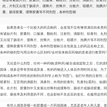
物会有诸如片剂、胶囊剂、口服液、颗粒剂、注射剂、滴眼剂、软膏剂
此，片剂又出现了肠溶片、缓释片、控释片、分散片、咀嚼片、泡腾片
囊、肠溶胶囊、缓释胶囊等不同剂型，各种剂型都
如果患者去一个比较大的药店购药，会发现不仅有琳琅满目的各类药
有诸如片剂、胶囊剂、口服液、颗粒剂、注射剂、滴眼剂、软膏剂、丸剂
又出现了肠溶片、缓释片、控释片、分散片、咀嚼片、泡腾片等不同剂型
囊、缓释胶囊等不同剂型，各种剂型都标注在包装盒上的药品名称之后。
各种药物剂型与用法有什么区别吗?会对前来购买药物的患者进行教育吗?
无论是什么剂型，任何一种药物(原料药)被合成或提取之后，它的
固体，很多还带有苦味或异臭，有的药物进入人体后作用时间太短。为了
药制成各种不同性状的制剂(药剂学上称为“剂型”)。如打针用的注射剂
喷雾剂，五官用的滴眼剂、滴鼻剂，外用的软膏剂、乳膏剂(霜剂)、贴
等。在片剂、胶囊剂中又发展出控释剂或缓释剂，肠溶片或肠溶胶囊。同
途径、吸收率及利用度的不同，也会影响不良反应的发生。在服用这些药
有些人感觉吞咽一粒胶囊或一片药很困难，尤其是老年人和儿童。老