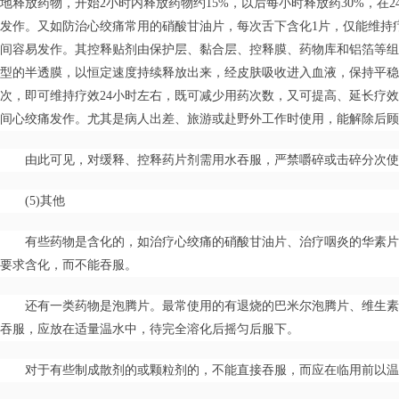
地释放药物，开始2小时内释放药物约15%，以后每小时释放药30%，在
发作。又如防治心绞痛常用的硝酸甘油片，每次舌下含化1片，仅能维持疗
间容易发作。其控释贴剂由保护层、黏合层、控释膜、药物库和铝箔等组
型的半透膜，以恒定速度持续释放出来，经皮肤吸收进入血液，保持平稳
次，即可维持疗效24小时左右，既可减少用药次数，又可提高、延长疗
间心绞痛发作。尤其是病人出差、旅游或赴野外工作时使用，能解除后顾
由此可见，对缓释、控释药片剂需用水吞服，严禁嚼碎或击碎分次使
(5)其他
有些药物是含化的，如治疗心绞痛的硝酸甘油片、治疗咽炎的华素片
要求含化，而不能吞服。
还有一类药物是泡腾片。最常使用的有退烧的巴米尔泡腾片、维生素
吞服，应放在适量温水中，待完全溶化后摇匀后服下。
对于有些制成散剂的或颗粒剂的，不能直接吞服，而应在临用前以温