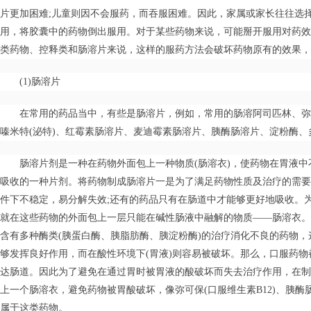
片更加困难;儿童则因不会服药，而吞服困难。因此，家属或家长往往选
用，将胶囊中的药物倒出服用。对于某些药物来说，可能掰开服用对药效
类药物、控释类和肠溶片来说，这样的服药方法会破坏药物原有的效果，
(1)肠溶片
在常用的药品当中，有些是肠溶片，例如，常用的肠溶阿司匹林、弥可
嗪米特(泌特)、红霉素肠溶片、麦迪霉素肠溶片、胰酶肠溶片、淀粉酶、
肠溶片剂是一种在药物外面包上一种物质(肠溶衣)，使药物在胃液
吸收的一种片剂。将药物制成肠溶片一是为了满足药物性质及治疗的需要
件下不稳定，易分解失效;还有的药品只有在肠道中才能够更好地吸收。
就在这些药物的外面包上一层只能在碱性肠液中融解的物质——肠溶衣。
含有多种酶类(胰蛋白酶、胰脂肪酶、胰淀粉酶)的治疗消化不良的药物，
够发挥良好作用，而在酸性环境下(胃液)则容易被破坏。那么，口服药
达肠道。因此为了避免在通过胃时被胃液的酸破坏而失去治疗作用，在制
上一个肠溶衣，避免药物被胃酸破坏，像弥可保(口服维生素B12)、胰
属于这类药物。