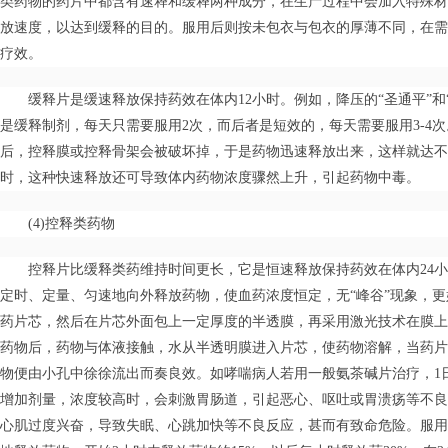
类药物的药片中都含有速释和缓释两种成分，在生产过程中会加入特殊材
放速度，以达到缓释的目的。服用后则按未包衣与包衣的厚薄不同，在需
疗效。
缓释片是缓速释放保持药效在体内12小时。例如，降压的“圣通平”和
是缓释制剂，每天只需要服用2次，而后者是短效的，每天需要服用3-4
后，控释膜或控释骨架会被破坏掉，于是药物迅速释放出来，这样就达不
时，这种快速释放还可导致体内药物浓度骤然上升，引起药物中毒。
(4)控释类药物
控释片比缓释类药维持时间更长，它是恒速释放保持药效在体内24
定时、定量、匀速地向外释放药物，使血药浓度恒定，无“峰谷”现象，
药片芯，然后在片芯外面包上一定厚度的半透膜，再采用激光技术在膜上
药物后，药物与体液接触，水从半透明膜进入片芯，使药物溶解，当药片
物便由小孔中徐徐流出而奏良效。如哮喘病人若用一般氨茶碱片治疗，1
增加剂量，浓度较高时，会刺激胃肠道，引起恶心、呕吐或胃溃疡等不良
心肌过度兴奋，导致失眠、心跳加快等不良反应，甚而有致命危险。服用