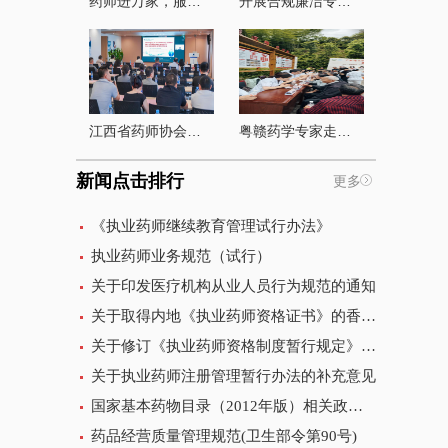
药师进万家，服务惠民生 --江西省“药师进万家”志愿者公益健康科普系列活动（汇仁堂站）顺利举办
开展合规廉洁专项培训 筑牢发展底线 护航协会行稳致远
江西省药师协会理事扩大会议暨第十四届中美临床药学高质量发展研讨会在南昌 顺利召开
粤赣药学专家走进井冈山 红色引领、学术下沉、服务老区
新闻点击排行
更多
《执业药师继续教育管理试行办法》
执业药师业务规范（试行）
关于印发医疗机构从业人员行为规范的通知
关于取得内地《执业药师资格证书》的香港、澳门永久性居民执业注册事项的通知
关于修订《执业药师资格制度暂行规定》和《执业药师资格考试实施办法》的通知
关于执业药师注册管理暂行办法的补充意见
国家基本药物目录（2012年版）相关政策问答
药品经营质量管理规范(卫生部令第90号)